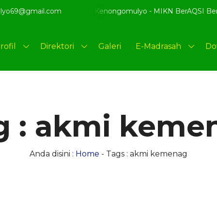
lyo69@gmail.com
ng di website resmi MI Kenongomulyo - MIKN BerAQSI Beradab
rofil
Direktori
Galeri
E-Madrasah
Do
g : akmi keme
Anda disini :
Home
-
Tags : akmi kemenag