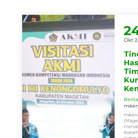
2
Okt 
Tin
Has
Tim
Kun
Ke
Berita
mike
miken
(Mage
mendap
Asesm