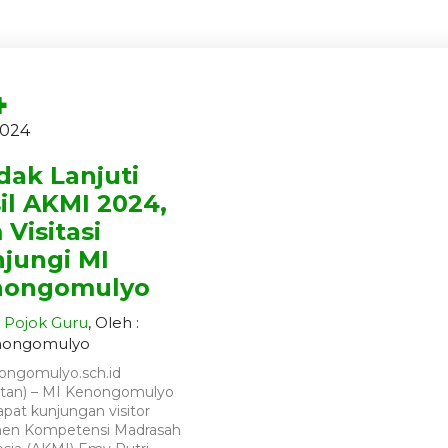
4
2024
dak Lanjuti
il AKMI 2024,
 Visitasi
jungi MI
nongomulyo
Pojok Guru
, Oleh :
nongomulyo
ongomulyo.sch.id
tan) – MI Kenongomulyo
at kunjungan visitor
en Kompetensi Madrasah