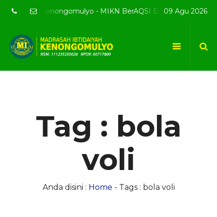
e resmi MI Kenongomulyo - MIKN BerAQSI Beradab alQuran ber
09 Agu 2026
Tag : bola
voli
Anda disini :
Home
-
Tags : bola voli