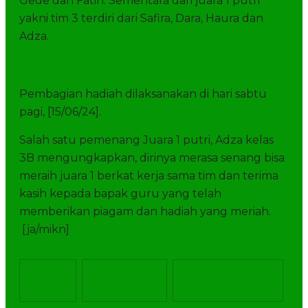
Gede dan Fatih. Sementara dari juara 1 putri
yakni tim 3 terdiri dari Safira, Dara, Haura dan
Adza.
Pembagian hadiah dilaksanakan di hari sabtu
pagi, [15/06/24].
Salah satu pemenang Juara 1 putri, Adza kelas
3B mengungkapkan, dirinya merasa senang bisa
meraih juara 1 berkat kerja sama tim dan terima
kasih kepada bapak guru yang telah
memberikan piagam dan hadiah yang meriah.
[ja/mikn]
bola
class
MI
voli
meeting
Kenongomulyo