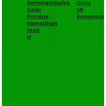
Kenongomulyo
Guru
Gelar
MI
Pondok
Kenongom
Ramadhan
1445
H