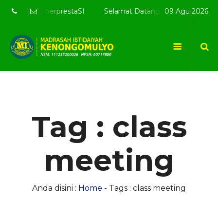
ran berprestaSI
Selamat Datang di website resmi MI Ken
09 Agu 2026
Tag : class
meeting
Anda disini :
Home
-
Tags : class meeting