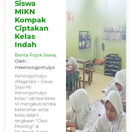
Siswa
MIKN
Kompak
Ciptakan
Kelas
Indah
Berita
Pojok Siswa
,
Oleh :
mikenongomulyo
Kenongomulyo
(Magetan) – Siswa-
Siswi MI
Kenongomulyo
kelas I sampai kelas
VI mengikuti lomba
kebersihan antar
kelas dalam
rangkaian “Class
Meeting” di