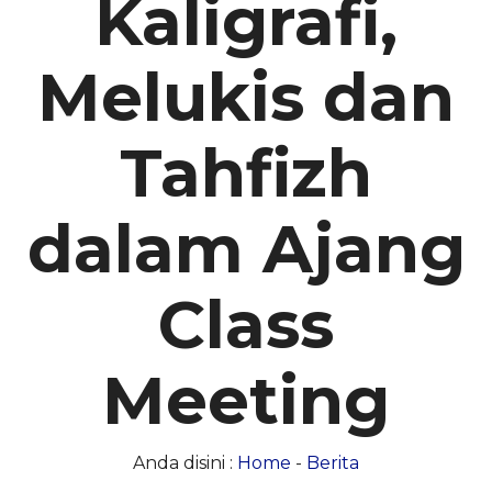
Kaligrafi,
Melukis dan
Tahfizh
dalam Ajang
Class
Meeting
Anda disini :
Home
-
Berita