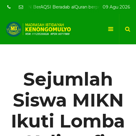
- MIKN BerAQSI Beradab alQuran berprestaSI
09 Agu 2026
Selamat Dat
Sejumlah
Siswa MIKN
Ikuti Lomba