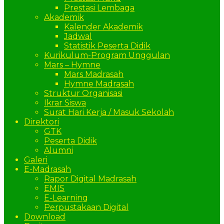
Prestasi Lembaga
Akademik
Kalender Akademik
Jadwal
Statistik Peserta Didik
Kurikulum-Program Unggulan
Mars – Hymne
Mars Madrasah
Hymne Madrasah
Struktur Organisasi
Ikrar Siswa
Surat Hari Kerja / Masuk Sekolah
Direktori
GTK
Peserta Didik
Alumni
Galeri
E-Madrasah
Rapor Digital Madrasah
EMIS
E-Learning
Perpustakaan Digital
Download