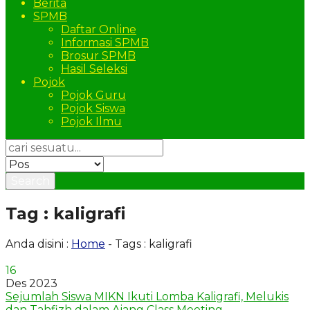
Berita
SPMB
Daftar Online
Informasi SPMB
Brosur SPMB
Hasil Seleksi
Pojok
Pojok Guru
Pojok Siswa
Pojok Ilmu
Search
Tag : kaligrafi
Anda disini :
Home
-
Tags : kaligrafi
16
Des 2023
Sejumlah Siswa MIKN Ikuti Lomba Kaligrafi, Melukis
dan Tahfizh dalam Ajang Class Meeting