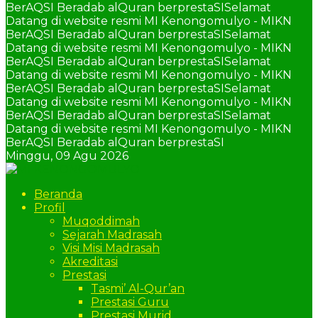
BerAQSI Beradab alQuran berprestaSI
Selamat
Datang di website resmi MI Kenongomulyo - MIKN
BerAQSI Beradab alQuran berprestaSI
Selamat
Datang di website resmi MI Kenongomulyo - MIKN
BerAQSI Beradab alQuran berprestaSI
Selamat
Datang di website resmi MI Kenongomulyo - MIKN
BerAQSI Beradab alQuran berprestaSI
Selamat
Datang di website resmi MI Kenongomulyo - MIKN
BerAQSI Beradab alQuran berprestaSI
Selamat
Datang di website resmi MI Kenongomulyo - MIKN
BerAQSI Beradab alQuran berprestaSI
Minggu,
09 Agu 2026
Beranda
Profil
Muqoddimah
Sejarah Madrasah
Visi Misi Madrasah
Akreditasi
Prestasi
Tasmi’ Al-Qur’an
Prestasi Guru
Prestasi Murid