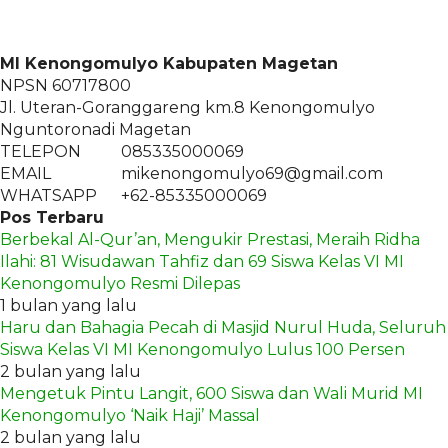
MI Kenongomulyo Kabupaten Magetan
NPSN
60717800
Jl. Uteran-Goranggareng km.8 Kenongomulyo
Nguntoronadi Magetan
TELEPON
085335000069
EMAIL
mikenongomulyo69@gmail.com
WHATSAPP
+62-85335000069
Pos Terbaru
Berbekal Al-Qur’an, Mengukir Prestasi, Meraih Ridha
Ilahi: 81 Wisudawan Tahfiz dan 69 Siswa Kelas VI MI
Kenongomulyo Resmi Dilepas
1 bulan yang lalu
Haru dan Bahagia Pecah di Masjid Nurul Huda, Seluruh
Siswa Kelas VI MI Kenongomulyo Lulus 100 Persen
2 bulan yang lalu
Mengetuk Pintu Langit, 600 Siswa dan Wali Murid MI
Kenongomulyo ‘Naik Haji’ Massal
2 bulan yang lalu