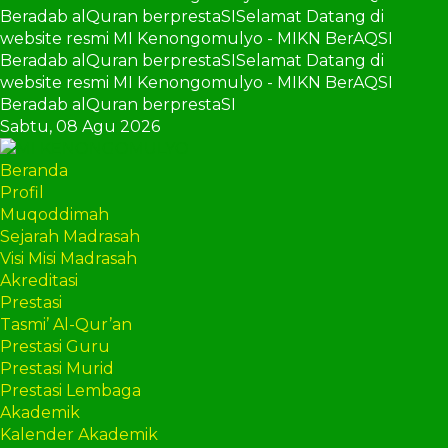
Beradab alQuran berprestaSI
Selamat Datang di
website resmi MI Kenongomulyo - MIKN BerAQSI
Beradab alQuran berprestaSI
Selamat Datang di
website resmi MI Kenongomulyo - MIKN BerAQSI
Beradab alQuran berprestaSI
Sabtu,
08 Agu 2026
Beranda
Profil
Muqoddimah
Sejarah Madrasah
Visi Misi Madrasah
Akreditasi
Prestasi
Tasmi’ Al-Qur’an
Prestasi Guru
Prestasi Murid
Prestasi Lembaga
Akademik
Kalender Akademik