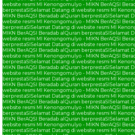
website resmi MI Kenongomulyo - MIKN BerAQSI Berad
berprestaSI
Selamat Datang di website resmi MI Keno
MIKN BerAQSI Beradab alQuran berprestaSI
Selamat D
website resmi MI Kenongomulyo - MIKN BerAQSI Berad
berprestaSI
Selamat Datang di website resmi MI Keno
MIKN BerAQSI Beradab alQuran berprestaSI
Selamat D
website resmi MI Kenongomulyo - MIKN BerAQSI Berad
berprestaSI
Selamat Datang di website resmi MI Keno
MIKN BerAQSI Beradab alQuran berprestaSI
Selamat D
website resmi MI Kenongomulyo - MIKN BerAQSI Berad
berprestaSI
Selamat Datang di website resmi MI Keno
MIKN BerAQSI Beradab alQuran berprestaSI
Selamat D
website resmi MI Kenongomulyo - MIKN BerAQSI Berad
berprestaSI
Selamat Datang di website resmi MI Keno
MIKN BerAQSI Beradab alQuran berprestaSI
Selamat D
website resmi MI Kenongomulyo - MIKN BerAQSI Berad
berprestaSI
Selamat Datang di website resmi MI Keno
MIKN BerAQSI Beradab alQuran berprestaSI
Selamat D
website resmi MI Kenongomulyo - MIKN BerAQSI Berad
berprestaSI
Selamat Datang di website resmi MI Keno
MIKN BerAQSI Beradab alQuran berprestaSI
Selamat D
website resmi MI Kenongomulyo - MIKN BerAQSI Berad
berprestaSI
Selamat Datang di website resmi MI Keno