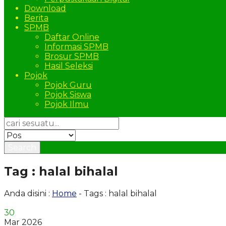
Download
Berita
SPMB
Daftar Online
Informasi SPMB
Brosur SPMB
Hasil Seleksi
Pojok
Pojok Guru
Pojok Siswa
Pojok Ilmu
Search
Tag : halal bihalal
Anda disini :
Home
-
Tags : halal bihalal
30
Mar 2026