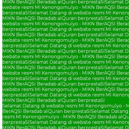
MIKN BerAQSI Beradab alQuran berprestaSI
Selamat D
website resmi MI Kenongomulyo - MIKN BerAQSI Berad
berprestaSI
Selamat Datang di website resmi MI Keno
MIKN BerAQSI Beradab alQuran berprestaSI
Selamat D
website resmi MI Kenongomulyo - MIKN BerAQSI Berad
berprestaSI
Selamat Datang di website resmi MI Keno
MIKN BerAQSI Beradab alQuran berprestaSI
Selamat D
website resmi MI Kenongomulyo - MIKN BerAQSI Berad
berprestaSI
Selamat Datang di website resmi MI Keno
MIKN BerAQSI Beradab alQuran berprestaSI
Selamat D
website resmi MI Kenongomulyo - MIKN BerAQSI Berad
berprestaSI
Selamat Datang di website resmi MI Keno
MIKN BerAQSI Beradab alQuran berprestaSI
Selamat D
website resmi MI Kenongomulyo - MIKN BerAQSI Berad
berprestaSI
Selamat Datang di website resmi MI Keno
MIKN BerAQSI Beradab alQuran berprestaSI
Selamat D
website resmi MI Kenongomulyo - MIKN BerAQSI Berad
berprestaSI
Selamat Datang di website resmi MI Keno
MIKN BerAQSI Beradab alQuran berprestaSI
Selamat Datang di website resmi MI Kenongomulyo - 
BerAQSI Beradab alQuran berprestaSI
Selamat Datang 
resmi MI Kenongomulyo - MIKN BerAQSI Beradab alQu
berprestaSI
Selamat Datang di website resmi MI Keno
MIKN BerAQSI Beradab alQuran berprestaSI
Selamat D