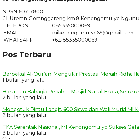
NPSN
60717800
Jl. Uteran-Goranggareng km.8 Kenongomulyo Ngunt
TELEPON
085335000069
EMAIL
mikenongomulyo69@gmail.com
WHATSAPP
+62-85335000069
Pos Terbaru
Berbekal Al-Qur’an, Mengukir Prestasi, Meraih Ridha I
1 bulan yang lalu
Haru dan Bahagia Pecah di Masjid Nurul Huda, Seluru
2 bulan yang lalu
Mengetuk Pintu Langit, 600 Siswa dan Wali Murid MI K
2 bulan yang lalu
TKA Serentak Nasional, MI Kenongomulyo Sukses Gelar
3 bulan yang lalu
Cari