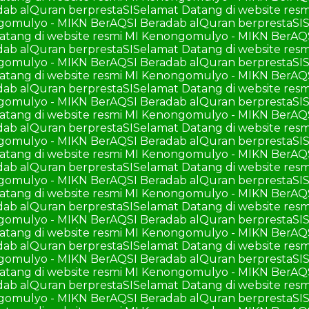
ab alQuran berprestaSI
Selamat Datang di website re
ngomulyo - MIKN BerAQSI Beradab alQuran berprestaSI
S
atang di website resmi MI Kenongomulyo - MIKN BerAQ
ab alQuran berprestaSI
Selamat Datang di website re
ngomulyo - MIKN BerAQSI Beradab alQuran berprestaSI
S
atang di website resmi MI Kenongomulyo - MIKN BerAQ
ab alQuran berprestaSI
Selamat Datang di website re
ngomulyo - MIKN BerAQSI Beradab alQuran berprestaSI
S
atang di website resmi MI Kenongomulyo - MIKN BerAQ
ab alQuran berprestaSI
Selamat Datang di website re
ngomulyo - MIKN BerAQSI Beradab alQuran berprestaSI
S
atang di website resmi MI Kenongomulyo - MIKN BerAQ
ab alQuran berprestaSI
Selamat Datang di website re
ngomulyo - MIKN BerAQSI Beradab alQuran berprestaSI
S
atang di website resmi MI Kenongomulyo - MIKN BerAQ
ab alQuran berprestaSI
Selamat Datang di website re
ngomulyo - MIKN BerAQSI Beradab alQuran berprestaSI
S
atang di website resmi MI Kenongomulyo - MIKN BerAQ
ab alQuran berprestaSI
Selamat Datang di website re
ngomulyo - MIKN BerAQSI Beradab alQuran berprestaSI
S
atang di website resmi MI Kenongomulyo - MIKN BerAQ
ab alQuran berprestaSI
Selamat Datang di website re
ngomulyo - MIKN BerAQSI Beradab alQuran berprestaSI
S