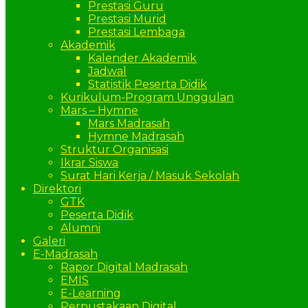
Prestasi Guru
Prestasi Murid
Prestasi Lembaga
Akademik
Kalender Akademik
Jadwal
Statistik Peserta Didik
Kurikulum-Program Unggulan
Mars – Hymne
Mars Madrasah
Hymne Madrasah
Struktur Organisasi
Ikrar Siswa
Surat Hari Kerja / Masuk Sekolah
Direktori
GTK
Peserta Didik
Alumni
Galeri
E-Madrasah
Rapor Digital Madrasah
EMIS
E-Learning
Perpustakaan Digital