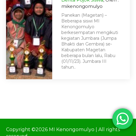
mikenongomulyo
Panekan (Magetan) –
Beberapa siswi MI
Kenongomulyo
berkesempatan mengikuti
kegiatan Jumbara (Jumpa
Bhakti dan Gembira) se-
Kabupaten Magetan
beberapa bulan lalu, Rabu
(01/11/23). Jumbara III
tahun..
Copyright ©2026 MI Kenongomulyo | All rights