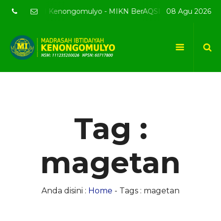
ite resmi MI Kenongomulyo - MIKN BerAQSI Beradab alQuran be
08 Agu 2026
Tag :
magetan
Anda disini :
Home
-
Tags : magetan