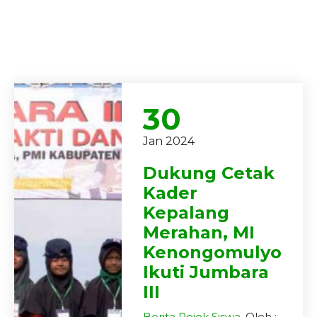
30
Jan 2024
Dukung Cetak
Kader
Kepalang
Merahan, MI
Kenongomulyo
Ikuti Jumbara
III
Berita
Pojok Siswa
, Oleh :