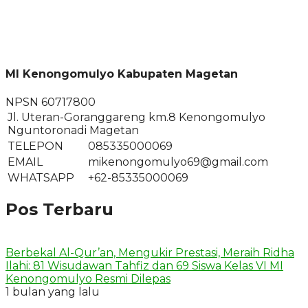
MI Kenongomulyo Kabupaten Magetan
NPSN
60717800
Jl. Uteran-Goranggareng km.8 Kenongomulyo
Nguntoronadi Magetan
TELEPON
085335000069
EMAIL
mikenongomulyo69@gmail.com
WHATSAPP
+62-85335000069
Pos Terbaru
Berbekal Al-Qur’an, Mengukir Prestasi, Meraih Ridha
Ilahi: 81 Wisudawan Tahfiz dan 69 Siswa Kelas VI MI
Kenongomulyo Resmi Dilepas
1 bulan yang lalu