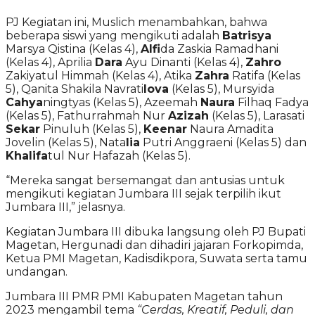
PJ Kegiatan ini, Muslich menambahkan, bahwa
beberapa siswi yang mengikuti adalah
Batrisya
Marsya Qistina (Kelas 4),
Alfi
da Zaskia Ramadhani
(Kelas 4), Aprilia
Dara
Ayu Dinanti (Kelas 4),
Zahro
Zakiyatul Himmah (Kelas 4), Atika
Zahra
Ratifa (Kelas
5), Qanita Shakila Navrati
lova
(Kelas 5), Mursyida
Cahya
ningtyas (Kelas 5), Azeemah
Naura
Filhaq Fadya
(Kelas 5), Fathurrahmah Nur
Azizah
(Kelas 5), Larasati
Sekar
Pinuluh (Kelas 5),
Keenar
Naura Amadita
Jovelin (Kelas 5), Nata
lia
Putri Anggraeni (Kelas 5) dan
Khalifa
tul Nur Hafazah (Kelas 5).
“Mereka sangat bersemangat dan antusias untuk
mengikuti kegiatan Jumbara III sejak terpilih ikut
Jumbara III,” jelasnya.
Kegiatan Jumbara III dibuka langsung oleh PJ Bupati
Magetan, Hergunadi dan dihadiri jajaran Forkopimda,
Ketua PMI Magetan, Kadisdikpora, Suwata serta tamu
undangan.
Jumbara III PMR PMI Kabupaten Magetan tahun
2023 mengambil tema
“Cerdas, Kreatif, Peduli, dan