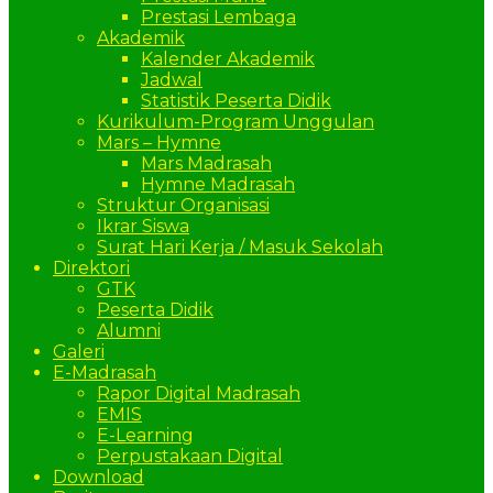
Prestasi Lembaga
Akademik
Kalender Akademik
Jadwal
Statistik Peserta Didik
Kurikulum-Program Unggulan
Mars – Hymne
Mars Madrasah
Hymne Madrasah
Struktur Organisasi
Ikrar Siswa
Surat Hari Kerja / Masuk Sekolah
Direktori
GTK
Peserta Didik
Alumni
Galeri
E-Madrasah
Rapor Digital Madrasah
EMIS
E-Learning
Perpustakaan Digital
Download