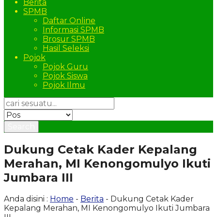
Berita
SPMB
Daftar Online
Informasi SPMB
Brosur SPMB
Hasil Seleksi
Pojok
Pojok Guru
Pojok Siswa
Pojok Ilmu
Search
Dukung Cetak Kader Kepalang
Merahan, MI Kenongomulyo Ikuti
Jumbara III
Anda disini :
Home
-
Berita
- Dukung Cetak Kader
Kepalang Merahan, MI Kenongomulyo Ikuti Jumbara