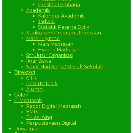
Prestasi Lembaga
Akademik
Kalender Akademik
Jadwal
Statistik Peserta Didik
Kurikulum-Program Unggulan
Mars – Hymne
Mars Madrasah
Hymne Madrasah
Struktur Organisasi
Ikrar Siswa
Surat Hari Kerja / Masuk Sekolah
Direktori
GTK
Peserta Didik
Alumni
Galeri
E-Madrasah
Rapor Digital Madrasah
EMIS
E-Learning
Perpustakaan Digital
Download