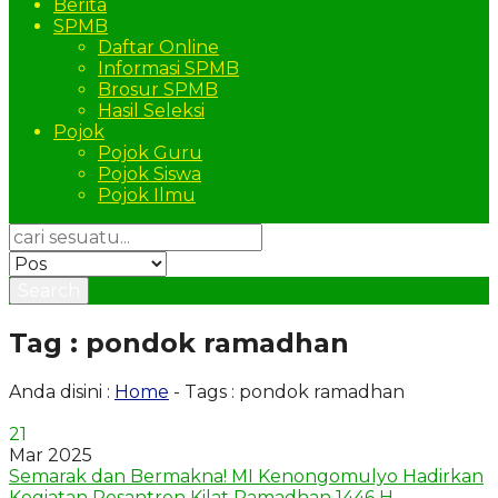
Berita
SPMB
Daftar Online
Informasi SPMB
Brosur SPMB
Hasil Seleksi
Pojok
Pojok Guru
Pojok Siswa
Pojok Ilmu
Search
Tag : pondok ramadhan
Anda disini :
Home
-
Tags : pondok ramadhan
21
Mar 2025
Semarak dan Bermakna! MI Kenongomulyo Hadirkan
Kegiatan Pesantren Kilat Ramadhan 1446 H