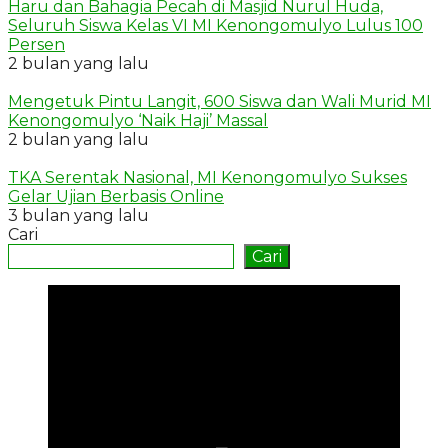
Haru dan Bahagia Pecah di Masjid Nurul Huda,
Seluruh Siswa Kelas VI MI Kenongomulyo Lulus 100
Persen
2 bulan yang lalu
Mengetuk Pintu Langit, 600 Siswa dan Wali Murid MI
Kenongomulyo ‘Naik Haji’ Massal
2 bulan yang lalu
TKA Serentak Nasional, MI Kenongomulyo Sukses
Gelar Ujian Berbasis Online
3 bulan yang lalu
Cari
Cari