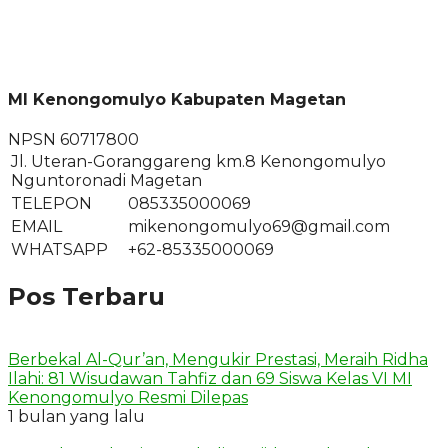
MI Kenongomulyo Kabupaten Magetan
NPSN
60717800
Jl. Uteran-Goranggareng km.8 Kenongomulyo
Nguntoronadi Magetan
TELEPON
085335000069
EMAIL
mikenongomulyo69@gmail.com
WHATSAPP
+62-85335000069
Pos Terbaru
Berbekal Al-Qur’an, Mengukir Prestasi, Meraih Ridha
Ilahi: 81 Wisudawan Tahfiz dan 69 Siswa Kelas VI MI
Kenongomulyo Resmi Dilepas
1 bulan yang lalu