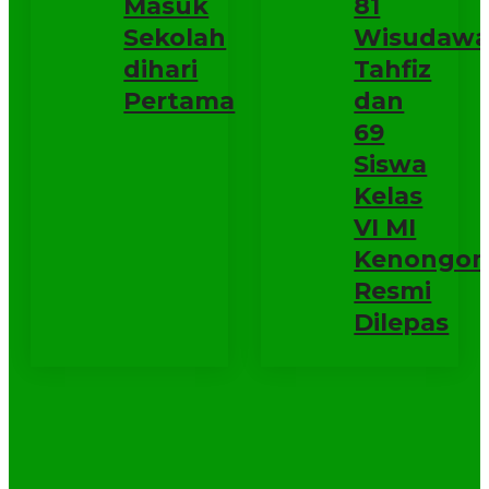
Masuk
81
Sekolah
Wisudaw
dihari
Tahfiz
Pertama
dan
69
Siswa
Kelas
VI MI
Kenongom
Resmi
Dilepas