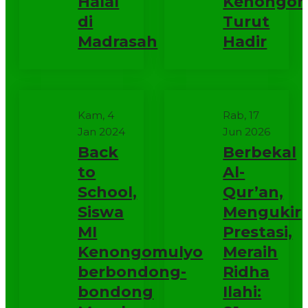
Halal
Kenongom
di
Turut
Madrasah
Hadir
Kam, 4
Rab, 17
Jan 2024
Jun 2026
Back
Berbekal
to
Al-
School,
Qur’an,
Siswa
Mengukir
MI
Prestasi,
Kenongomulyo
Meraih
berbondong-
Ridha
bondong
Ilahi: