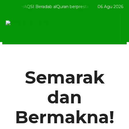
 BerAQSI Beradab alQuran berprestaSI
Selamat Datang di
06 Agu 2026
Semarak
dan
Bermakna!