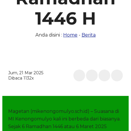
1446 H
Anda disini :
Home
-
Berita
Jum, 21 Mar 2025
Dibaca 1132x
Magetan (mikenongomulyo.sch.id) – Suasana di
MI Kenongomulyo kali ini berbeda dari biasanya.
Sejak 6 Ramadhan 1446 atau 6 Maret 2025