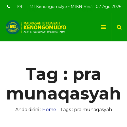
ebsite resmi MI Kenongomulyo - MIKN BerAQSI Beradab alQura
07 Agu 2026
Tag : pra
munaqasyah
Anda disini :
Home
-
Tags : pra munaqasyah