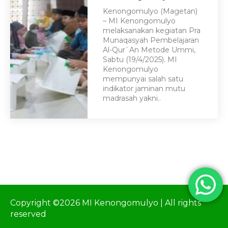
Kenongomulyo (Magetan)
– MI Kenongomulyo
melaksanakan kegiatan Pra
Munaqasyah Pembelajaran
Al-Qur`An Metode Ummi,
Sabtu (19/4/2025). MI
Kenongomulyo
mempunyai salah satu
indikator jaminan mutu
madrasah yakni..
Copyright ©2026 MI Kenongomulyo | All rights
reserved