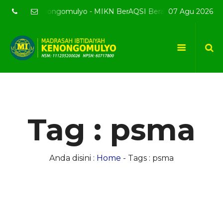
smi MI Kenongomulyo - MIKN BerAQSI Beradab alQuran berprest
07 Agu 2026
Tag : psma
Anda disini :
Home
-
Tags : psma