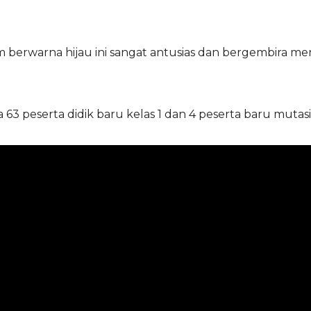
am berwarna hijau ini sangat antusias dan bergembira
63 peserta didik baru kelas 1 dan 4 peserta baru muta