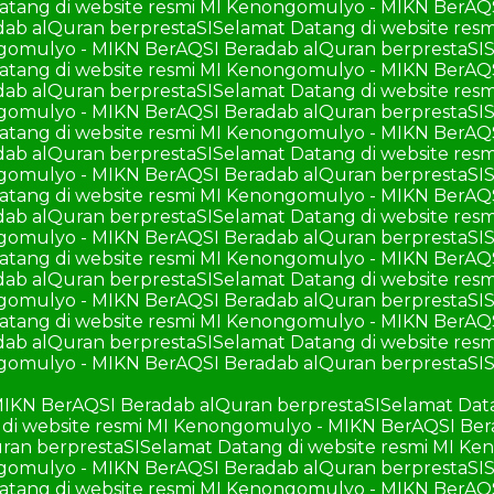
atang di website resmi MI Kenongomulyo - MIKN BerAQ
ab alQuran berprestaSI
Selamat Datang di website re
ngomulyo - MIKN BerAQSI Beradab alQuran berprestaSI
S
atang di website resmi MI Kenongomulyo - MIKN BerAQ
ab alQuran berprestaSI
Selamat Datang di website re
ngomulyo - MIKN BerAQSI Beradab alQuran berprestaSI
S
atang di website resmi MI Kenongomulyo - MIKN BerAQ
ab alQuran berprestaSI
Selamat Datang di website re
ngomulyo - MIKN BerAQSI Beradab alQuran berprestaSI
S
atang di website resmi MI Kenongomulyo - MIKN BerAQ
ab alQuran berprestaSI
Selamat Datang di website re
ngomulyo - MIKN BerAQSI Beradab alQuran berprestaSI
S
atang di website resmi MI Kenongomulyo - MIKN BerAQ
ab alQuran berprestaSI
Selamat Datang di website re
ngomulyo - MIKN BerAQSI Beradab alQuran berprestaSI
S
atang di website resmi MI Kenongomulyo - MIKN BerAQ
ab alQuran berprestaSI
Selamat Datang di website re
ngomulyo - MIKN BerAQSI Beradab alQuran berprestaSI
S
MIKN BerAQSI Beradab alQuran berprestaSI
Selamat Dat
di website resmi MI Kenongomulyo - MIKN BerAQSI Ber
ran berprestaSI
Selamat Datang di website resmi MI K
ngomulyo - MIKN BerAQSI Beradab alQuran berprestaSI
S
atang di website resmi MI Kenongomulyo - MIKN BerAQ