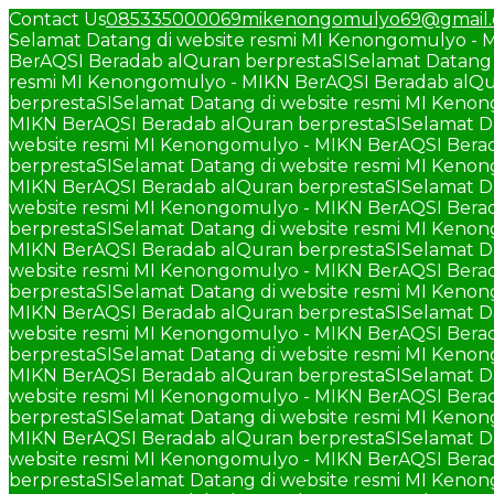
Contact Us
085335000069
mikenongomulyo69@gmail
Selamat Datang di website resmi MI Kenongomulyo - 
BerAQSI Beradab alQuran berprestaSI
Selamat Datang 
resmi MI Kenongomulyo - MIKN BerAQSI Beradab alQu
berprestaSI
Selamat Datang di website resmi MI Keno
MIKN BerAQSI Beradab alQuran berprestaSI
Selamat D
website resmi MI Kenongomulyo - MIKN BerAQSI Berad
berprestaSI
Selamat Datang di website resmi MI Keno
MIKN BerAQSI Beradab alQuran berprestaSI
Selamat D
website resmi MI Kenongomulyo - MIKN BerAQSI Berad
berprestaSI
Selamat Datang di website resmi MI Keno
MIKN BerAQSI Beradab alQuran berprestaSI
Selamat D
website resmi MI Kenongomulyo - MIKN BerAQSI Berad
berprestaSI
Selamat Datang di website resmi MI Keno
MIKN BerAQSI Beradab alQuran berprestaSI
Selamat D
website resmi MI Kenongomulyo - MIKN BerAQSI Berad
berprestaSI
Selamat Datang di website resmi MI Keno
MIKN BerAQSI Beradab alQuran berprestaSI
Selamat D
website resmi MI Kenongomulyo - MIKN BerAQSI Berad
berprestaSI
Selamat Datang di website resmi MI Keno
MIKN BerAQSI Beradab alQuran berprestaSI
Selamat D
website resmi MI Kenongomulyo - MIKN BerAQSI Berad
berprestaSI
Selamat Datang di website resmi MI Keno