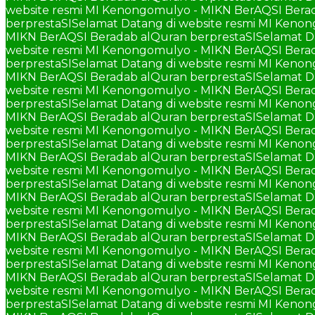
website resmi MI Kenongomulyo - MIKN BerAQSI Berad
berprestaSI
Selamat Datang di website resmi MI Keno
MIKN BerAQSI Beradab alQuran berprestaSI
Selamat D
website resmi MI Kenongomulyo - MIKN BerAQSI Berad
berprestaSI
Selamat Datang di website resmi MI Keno
MIKN BerAQSI Beradab alQuran berprestaSI
Selamat D
website resmi MI Kenongomulyo - MIKN BerAQSI Berad
berprestaSI
Selamat Datang di website resmi MI Keno
MIKN BerAQSI Beradab alQuran berprestaSI
Selamat D
website resmi MI Kenongomulyo - MIKN BerAQSI Berad
berprestaSI
Selamat Datang di website resmi MI Keno
MIKN BerAQSI Beradab alQuran berprestaSI
Selamat D
website resmi MI Kenongomulyo - MIKN BerAQSI Berad
berprestaSI
Selamat Datang di website resmi MI Keno
MIKN BerAQSI Beradab alQuran berprestaSI
Selamat D
website resmi MI Kenongomulyo - MIKN BerAQSI Berad
berprestaSI
Selamat Datang di website resmi MI Keno
MIKN BerAQSI Beradab alQuran berprestaSI
Selamat D
website resmi MI Kenongomulyo - MIKN BerAQSI Berad
berprestaSI
Selamat Datang di website resmi MI Keno
MIKN BerAQSI Beradab alQuran berprestaSI
Selamat D
website resmi MI Kenongomulyo - MIKN BerAQSI Berad
berprestaSI
Selamat Datang di website resmi MI Keno