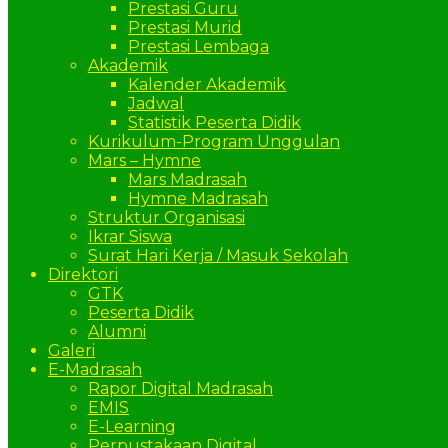
Prestasi Guru
Prestasi Murid
Prestasi Lembaga
Akademik
Kalender Akademik
Jadwal
Statistik Peserta Didik
Kurikulum-Program Unggulan
Mars – Hymne
Mars Madrasah
Hymne Madrasah
Struktur Organisasi
Ikrar Siswa
Surat Hari Kerja / Masuk Sekolah
Direktori
GTK
Peserta Didik
Alumni
Galeri
E-Madrasah
Rapor Digital Madrasah
EMIS
E-Learning
Perpustakaan Digital