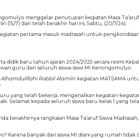
ngomulyo menggelar penutupan kegiatan Masa Ta’aruf
(15/7) dan telah berakhir hari ini, Sabtu, (20/7/24).
egiatan pertama masuk madrasah untuk pengkondisian 
a didik baru tahun ajaran 2024/2025 secara resmi Kepa
wan guru dan seluruh siswa-siswi MI Kenongomulyo.
,
Alhamdulillahi Rabbil Alamiin
kegiatan MATSAMA untuk k
.
uru yang telah bekerja, mengenalkan kegiatan-kegiatan
aik. Selamat kepada seluruh siswa baru kelas 1 yang te
anda berakhirnya rangkaian Masa Ta’aruf Siswa Madrasah,
Karena banyak dari siswa MI disini yang rumah tidak di D