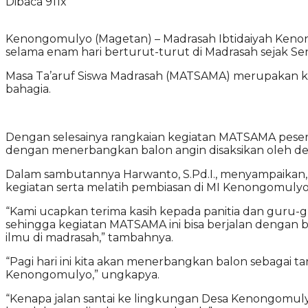
Dibaca 911x
Kenongomulyo (Magetan) – Madrasah Ibtidaiyah Keno
selama enam hari berturut-turut di Madrasah sejak Senin 
Masa Ta’aruf Siswa Madrasah (MATSAMA) merupakan k
bahagia.
Dengan selesainya rangkaian kegiatan MATSAMA pesert
dengan menerbangkan balon angin disaksikan oleh de
Dalam sambutannya Harwanto, S.Pd.I., menyampaikan
kegiatan serta melatih pembiasan di MI Kenongomulyo
“Kami ucapkan terima kasih kepada panitia dan guru-g
sehingga kegiatan MATSAMA ini bisa berjalan dengan b
ilmu di madrasah,” tambahnya.
“Pagi hari ini kita akan menerbangkan balon sebagai t
Kenongomulyo,” ungkapya.
“Kenapa jalan santai ke lingkungan Desa Kenongomulyo? 