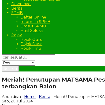
Download
Berita
SPMB
Daftar Online
Informasi SPMB
Brosur SPMB
Hasil Seleksi
Pojok
Pojok Guru
Pojok Siswa
Pojok Ilmu
Search
Meriah! Penutupan MATSAMA Pese
terbangkan Balon
Anda disini :
Home
-
Berita
- Meriah! Penutupan MATSA
Sab, 20 Jul 2024