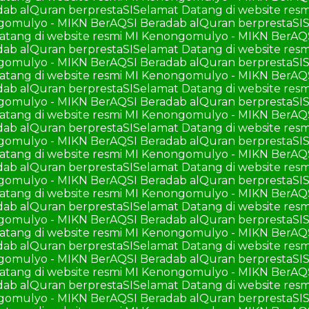
ab alQuran berprestaSI
Selamat Datang di website re
ngomulyo - MIKN BerAQSI Beradab alQuran berprestaSI
S
atang di website resmi MI Kenongomulyo - MIKN BerAQ
ab alQuran berprestaSI
Selamat Datang di website re
ngomulyo - MIKN BerAQSI Beradab alQuran berprestaSI
S
atang di website resmi MI Kenongomulyo - MIKN BerAQ
ab alQuran berprestaSI
Selamat Datang di website re
ngomulyo - MIKN BerAQSI Beradab alQuran berprestaSI
S
atang di website resmi MI Kenongomulyo - MIKN BerAQ
ab alQuran berprestaSI
Selamat Datang di website re
ngomulyo - MIKN BerAQSI Beradab alQuran berprestaSI
S
atang di website resmi MI Kenongomulyo - MIKN BerAQ
ab alQuran berprestaSI
Selamat Datang di website re
ngomulyo - MIKN BerAQSI Beradab alQuran berprestaSI
S
atang di website resmi MI Kenongomulyo - MIKN BerAQ
ab alQuran berprestaSI
Selamat Datang di website re
ngomulyo - MIKN BerAQSI Beradab alQuran berprestaSI
S
atang di website resmi MI Kenongomulyo - MIKN BerAQ
ab alQuran berprestaSI
Selamat Datang di website re
ngomulyo - MIKN BerAQSI Beradab alQuran berprestaSI
S
atang di website resmi MI Kenongomulyo - MIKN BerAQ
ab alQuran berprestaSI
Selamat Datang di website re
ngomulyo - MIKN BerAQSI Beradab alQuran berprestaSI
S