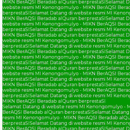
MIKN BerAQSI Beradab alQuran berprestaSI
Selamat D
website resmi MI Kenongomulyo - MIKN BerAQSI Berad
berprestaSI
Selamat Datang di website resmi MI Keno
MIKN BerAQSI Beradab alQuran berprestaSI
Selamat D
website resmi MI Kenongomulyo - MIKN BerAQSI Berad
berprestaSI
Selamat Datang di website resmi MI Keno
MIKN BerAQSI Beradab alQuran berprestaSI
Selamat D
website resmi MI Kenongomulyo - MIKN BerAQSI Berad
berprestaSI
Selamat Datang di website resmi MI Keno
MIKN BerAQSI Beradab alQuran berprestaSI
Selamat D
website resmi MI Kenongomulyo - MIKN BerAQSI Berad
berprestaSI
Selamat Datang di website resmi MI Keno
MIKN BerAQSI Beradab alQuran berprestaSI
Selamat D
website resmi MI Kenongomulyo - MIKN BerAQSI Berad
berprestaSI
Selamat Datang di website resmi MI Keno
MIKN BerAQSI Beradab alQuran berprestaSI
Selamat D
website resmi MI Kenongomulyo - MIKN BerAQSI Berad
berprestaSI
Selamat Datang di website resmi MI Keno
MIKN BerAQSI Beradab alQuran berprestaSI
Selamat Datang di website resmi MI Kenongomulyo - 
BerAQSI Beradab alQuran berprestaSI
Selamat Datang 
resmi MI Kenongomulyo - MIKN BerAQSI Beradab alQu
berprestaSI
Selamat Datang di website resmi MI Keno
MIKN BerAQSI Beradab alQuran berprestaSI
Selamat D