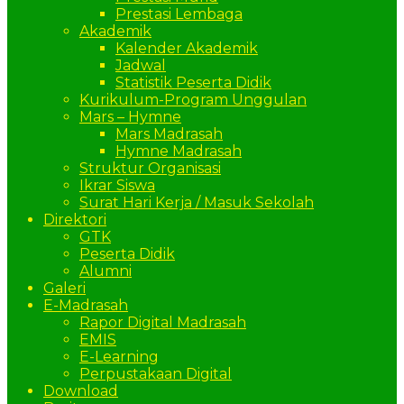
Prestasi Lembaga
Akademik
Kalender Akademik
Jadwal
Statistik Peserta Didik
Kurikulum-Program Unggulan
Mars – Hymne
Mars Madrasah
Hymne Madrasah
Struktur Organisasi
Ikrar Siswa
Surat Hari Kerja / Masuk Sekolah
Direktori
GTK
Peserta Didik
Alumni
Galeri
E-Madrasah
Rapor Digital Madrasah
EMIS
E-Learning
Perpustakaan Digital
Download