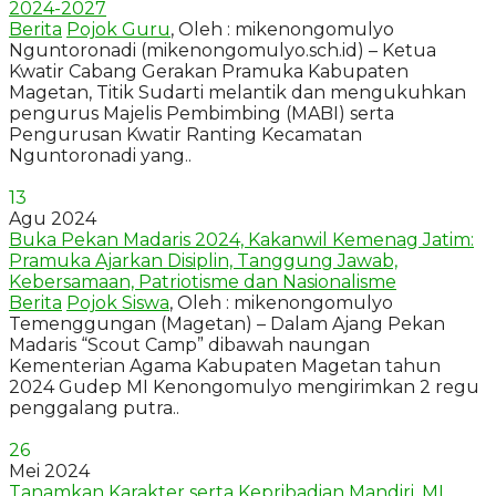
2024-2027
Berita
Pojok Guru
, Oleh : mikenongomulyo
Nguntoronadi (mikenongomulyo.sch.id) – Ketua
Kwatir Cabang Gerakan Pramuka Kabupaten
Magetan, Titik Sudarti melantik dan mengukuhkan
pengurus Majelis Pembimbing (MABI) serta
Pengurusan Kwatir Ranting Kecamatan
Nguntoronadi yang..
13
Agu 2024
Buka Pekan Madaris 2024, Kakanwil Kemenag Jatim:
Pramuka Ajarkan Disiplin, Tanggung Jawab,
Kebersamaan, Patriotisme dan Nasionalisme
Berita
Pojok Siswa
, Oleh : mikenongomulyo
Temenggungan (Magetan) – Dalam Ajang Pekan
Madaris “Scout Camp” dibawah naungan
Kementerian Agama Kabupaten Magetan tahun
2024 Gudep MI Kenongomulyo mengirimkan 2 regu
penggalang putra..
26
Mei 2024
Tanamkan Karakter serta Kepribadian Mandiri, MI