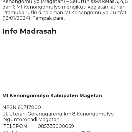
Kenongomulyo (Magetan) – Seluruh siswi kelas 3, 4, 5
dan 6 MI Kenongomulyo mengikuti kegiatan latihan
Pramuka rutin dihalaman MI Kenongomulyo, Jum’at
(12/01/2024). Tampak para..
Info Madrasah
MI Kenongomulyo Kabupaten Magetan
NPSN
60717800
Jl. Uteran-Goranggareng km.8 Kenongomulyo
Nguntoronadi Magetan
TELEPON
085335000069