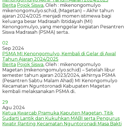
Berita
Pojok Siswa
, Oleh : mikenongomulyo
mikenongomulyo.sch.id, (Magetan) – Akhir tahun
ajaran 2024/2025 menjadi momen istimewa bagi
keluarga besar Madrasah Ibtidaiyah (MI)
Kenongomulyo, yang menggelar kegiatan Pesantren
Siswa Madrasah (PSMA) serta..
02
Sep 2024
PSMA MI Kenongomulyo, Kembali di Gelar di Awal
Tahun Ajaran 2024/2025
Berita
Pojok Siswa
, Oleh : mikenongomulyo
Magetan (mikenongomulyo.sch.id) – Setelah libur
semester tahun ajaran 2023/2024, akhirnya PSMA
(Pesantren Sabtu Malam Ahad) MI Kenongomulyo
Kecamatan Nguntoronadi Kabupaten Magetan
kembali melaksanakan PSMA di..
29
Agu 2024
Ketua Kwarcab Pramuka Kaputen Magetan, Titik
Sudarti Lantik dan Kukuhkan MABI serta Pengurus
Kwatir Ranting Kecamatan Nguntoronadi Masa Bakti