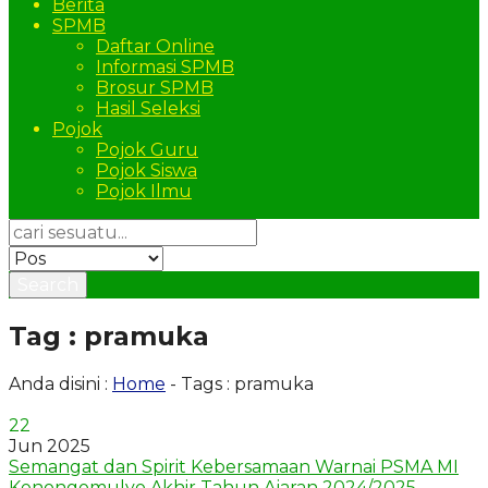
Berita
SPMB
Daftar Online
Informasi SPMB
Brosur SPMB
Hasil Seleksi
Pojok
Pojok Guru
Pojok Siswa
Pojok Ilmu
Search
Tag : pramuka
Anda disini :
Home
-
Tags : pramuka
22
Jun 2025
Semangat dan Spirit Kebersamaan Warnai PSMA MI
Kenongomulyo Akhir Tahun Ajaran 2024/2025