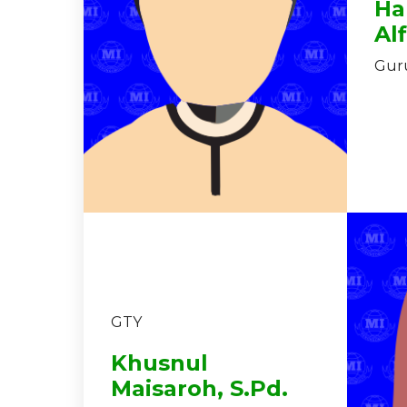
Ha
Al
Guru
GTY
Khusnul
Maisaroh, S.Pd.