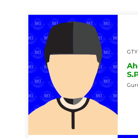
GTY
Ah
S.
Guru