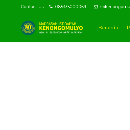
Contact Us
085335000069
Selamat Datang di website re
mikenongomu
Beranda
P