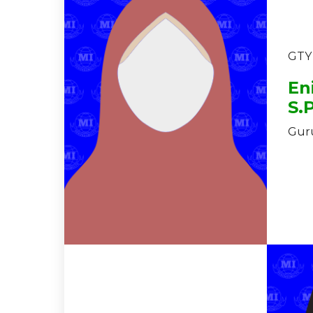
GTY
En
S.P
Guru