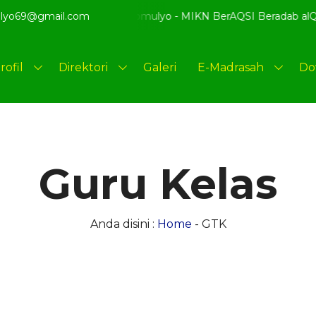
smi MI Kenongomulyo - MIKN BerAQSI Beradab alQuran berpres
lyo69@gmail.com
rofil
Direktori
Galeri
E-Madrasah
Do
Guru Kelas
Anda disini :
Home
-
GTK