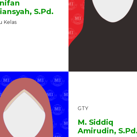
nifan
fiansyah, S.Pd.
 Kelas
GTY
M. Siddiq
Amirudin, S.Pd.