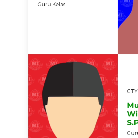
Guru Kelas
GTY
M
Wi
S.
Guru