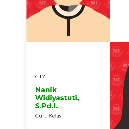
GTY
Nanik
Widiyastuti,
S.Pd.I.
Guru Kelas