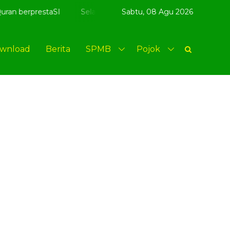
taSI
Selamat Datang di website resmi MI Kenongomulyo -
Sabtu,
08 Agu 2026
wnload
Berita
SPMB
Pojok