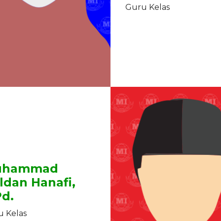
Guru Kelas
uhammad
ldan Hanafi,
Pd.
 Kelas